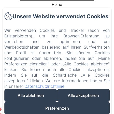
Home
Rooms
Unsere Website verwendet Cookies
Gîte
Restaurant
Wir verwenden Cookies und Tracker (auch von
Détente Et Relaxation
Drittanbietern), um Ihre Browser-Erfahrung zu
verstehen und zu optimieren und um
Beach Club
Werbebotschaften basierend auf Ihrem Surfverhalten
Venir Au Domaine
und Profil zu übermitteln. Sie können Cookies
Contact
konfigurieren oder ablehnen, indem Sie auf „Meine
Präferenzen einstellen" oder „Alle Cookies ablehnen"
Datenschutzerklärung
klicken. Sie können auch alle Cookies akzeptieren,
Rechtliche Informationen
indem Sie auf die Schaltfläche „Alle Cookies
Cookie-Informationen
akzeptieren" klicken. Weitere Informationen finden Sie
in unserer
Datenschutzrichtlinie
.
Alle ablehnen
Alle akzeptieren
EN
FR
DE
NL
Powered mit Amenitiz
Präferenzen
Failed to load BookingEngine/index: Loading chunk 1322