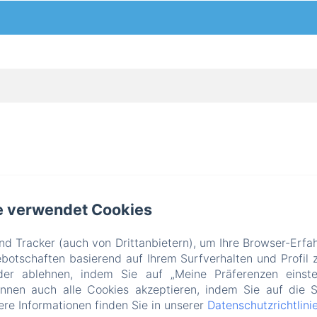
DOMAINE DE LA TOUCHE MOSNAY
e verwendet Cookies
axation
Beach Club
Venir Au Domaine
Contact
Date
d Tracker (auch von Drittanbietern), um Ihre Browser-Erfa
EN
FR
DE
NL
otschaften basierend auf Ihrem Surfverhalten und Profil z
der ablehnen, indem Sie auf „Meine Präferenzen einste
Powered mit Amenitiz
önnen auch alle Cookies akzeptieren, indem Sie auf die S
tere Informationen finden Sie in unserer
Datenschutzrichtlini