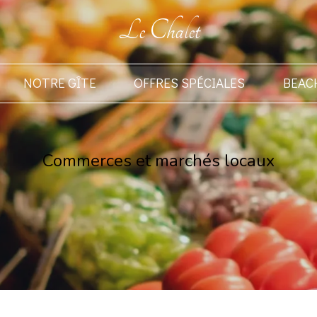
Le Chalet
NOTRE GÎTE
OFFRES SPÉCIALES
BEAC
Commerces et marchés locaux